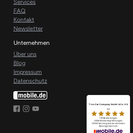
Services
FAQ
Kontakt
Newsletter
Unternehmen
Über uns
Blog
Impressum
Datenschutz
Trox Car Company GmbH & Co. KG
5.0
135 Bewertungen
100%
Weiterempfehlungen
100%
Fahrzeug wie beschrieben
Bereitgestellt von