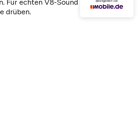
n. Für echten V8-Sound –
Bereitgestellt von
ie drüben.