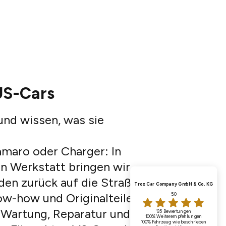
US-Cars
und wissen, was sie
maro oder Charger: In
en Werkstatt bringen wir
en zurück auf die Straße.
Trox Car Company GmbH & Co. KG
ow-how und Originalteilen
5.0
Wartung, Reparatur und
135 Bewertungen
100%
Weiterempfehlungen
100%
Fahrzeug wie beschrieben