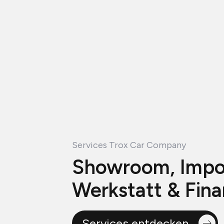
Services Trox Car Company
Showroom, Impor
Werkstatt & Fin
Services entdecken